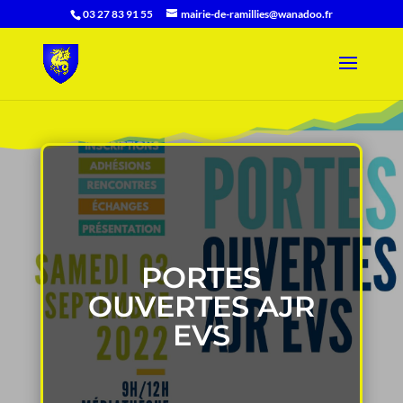
03 27 83 91 55
mairie-de-ramillies@wanadoo.fr
PORTES
OUVERTES AJR
EVS