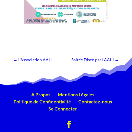
←
L'Association AALJ.
Soirée Disco par l'AALJ
→
A Propos
Mentions Légales
Politique de Confidentialité
Contactez-nous
Se Connecter