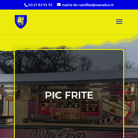
03 27 83 91 55
mairie-de-ramillies@wanadoo.fr
PIC FRITE