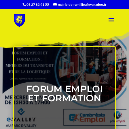
03 27 83 91 55
mairie-de-ramillies@wanadoo.fr
FORUM EMPLOI
ET FORMATION